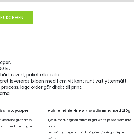
VARUKORGEN
agar.
00 kr.
hårt kuvert, paket eller rulle.
pret levereras bilden med 1 cm vit kant runt valt yttermått.
rocess, lagd order går direkt till print.
larna.
tiva fotopapper
Hahnemühle Fine Art Studio Enhanced 210g
kivbeständigt, täckt av
Tjockt, matt, högkvalitativt, bright white papper som inte
 detaljrikedom och grym
bleks.
Den släta ytan ger utmärkt färgåtergivning, skärpa och
svärta.