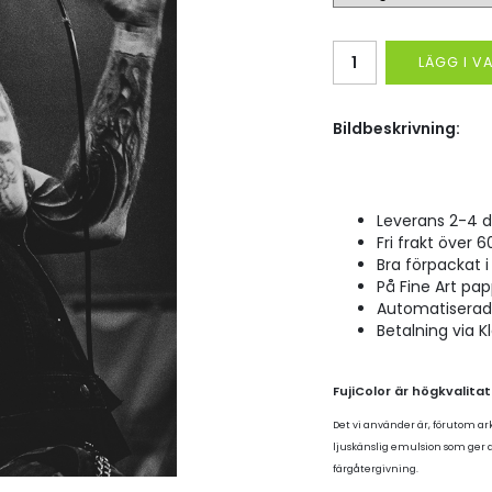
LÄGG I 
Bildbeskrivning:
Leverans 2-4 d
Fri frakt över 6
Bra förpackat i 
På Fine Art pap
Automatiserad p
Betalning via K
FujiColor är högkvalita
Det vi använder är, förutom ar
ljuskänslig emulsion som ger
färgåtergivning.