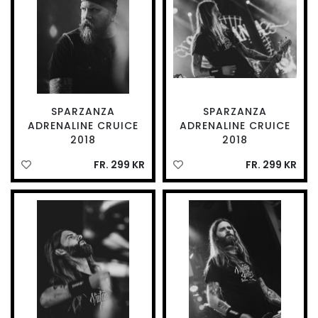
SPARZANZA
SPARZANZA
ADRENALINE CRUICE
ADRENALINE CRUICE
2018
2018
FR. 299 KR
FR. 299 KR