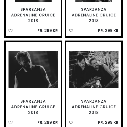
SPARZANZA
SPARZANZA
ADRENALINE CRUICE
ADRENALINE CRUICE
2018
2018
FR. 299 KR
FR. 299 KR
SPARZANZA
SPARZANZA
ADRENALINE CRUICE
ADRENALINE CRUICE
2018
2018
FR. 299 KR
FR. 299 KR