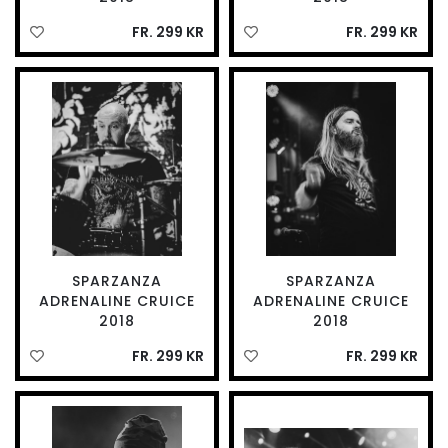
FR. 299 KR
FR. 299 KR
SPARZANZA
SPARZANZA
ADRENALINE CRUICE
ADRENALINE CRUICE
2018
2018
FR. 299 KR
FR. 299 KR