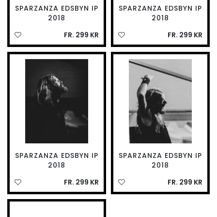
SPARZANZA EDSBYN IP
SPARZANZA EDSBYN IP
2018
2018
FR. 299 KR
FR. 299 KR
SPARZANZA EDSBYN IP
SPARZANZA EDSBYN IP
2018
2018
FR. 299 KR
FR. 299 KR