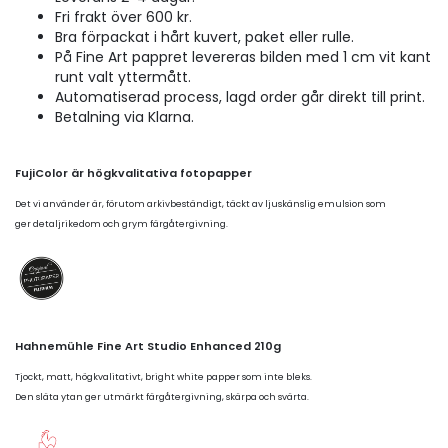
Fri frakt över 600 kr.
Bra förpackat i hårt kuvert, paket eller rulle.
På Fine Art pappret levereras bilden med 1 cm vit kant
runt valt yttermått.
Automatiserad process, lagd order går direkt till print.
Betalning via Klarna.
FujiColor är högkvalitativa fotopapper
Det vi använder är, förutom arkivbeständigt, täckt av ljuskänslig emulsion som
ger detaljrikedom och grym färgåtergivning.
Hahnemühle Fine Art Studio Enhanced 210g
Tjockt, matt, högkvalitativt, bright white papper som inte bleks.
Den släta ytan ger utmärkt färgåtergivning, skärpa och svärta.