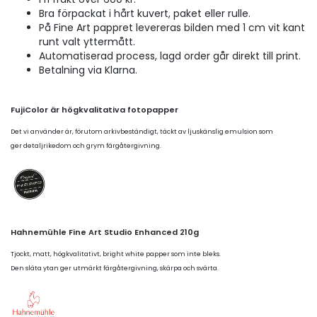
Bra förpackat i hårt kuvert, paket eller rulle.
På Fine Art pappret levereras bilden med 1 cm vit kant
runt valt yttermått.
Automatiserad process, lagd order går direkt till print.
Betalning via Klarna.
FujiColor är högkvalitativa fotopapper
Det vi använder är, förutom arkivbeständigt, täckt av ljuskänslig emulsion som
ger detaljrikedom och grym färgåtergivning.
Hahnemühle Fine Art Studio Enhanced 210g
Tjockt, matt, högkvalitativt, bright white papper som inte bleks.
Den släta ytan ger utmärkt färgåtergivning, skärpa och svärta.