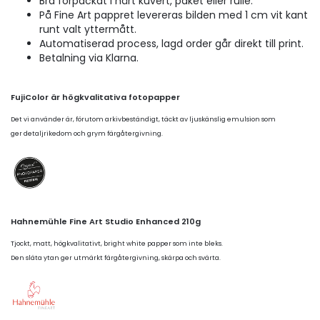
Bra förpackat i hårt kuvert, paket eller rulle.
På Fine Art pappret levereras bilden med 1 cm vit kant
runt valt yttermått.
Automatiserad process, lagd order går direkt till print.
Betalning via Klarna.
FujiColor är högkvalitativa fotopapper
Det vi använder är, förutom arkivbeständigt, täckt av ljuskänslig emulsion som
ger detaljrikedom och grym färgåtergivning.
Hahnemühle Fine Art Studio Enhanced 210g
Tjockt, matt, högkvalitativt, bright white papper som inte bleks.
Den släta ytan ger utmärkt färgåtergivning, skärpa och svärta.