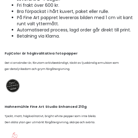
Fri frakt över 600 kr.
Bra förpackat i hårt kuvert, paket eller rulle.
På Fine Art pappret levereras bilden med 1 cm vit kant
runt valt yttermått.
Automatiserad process, lagd order går direkt till print.
Betalning via Klarna.
FujiColor är högkvalitativa fotopapper
Det vi använder är, förutom arkivbeständigt, täckt av ljuskänslig emulsion som
ger detaljrikedom och grym färgåtergivning.
Hahnemühle Fine Art Studio Enhanced 210g
Tjockt, matt, högkvalitativt, bright white papper som inte bleks.
Den släta ytan ger utmärkt färgåtergivning, skärpa och svärta.