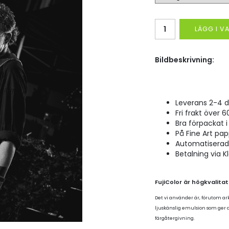
LÄGG I 
Bildbeskrivning:
Leverans 2-4 d
Fri frakt över 6
Bra förpackat i 
På Fine Art pap
Automatiserad p
Betalning via K
FujiColor är högkvalita
Det vi använder är, förutom ar
ljuskänslig emulsion som ger
färgåtergivning.