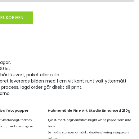
VARUKORGEN
agar.
00 kr.
hårt kuvert, paket eller rulle.
pret levereras bilden med 1 cm vit kant runt valt yttermått.
rocess, lagd order går direkt till print.
larna.
tiva fotopapper
Hahnemühle Fine Art Studio Enhanced 210g
kivbeständigt, täckt av
Tjockt, matt, högkvalitativt, bright white papper som inte
 detaljrikedom och grym
bleks.
Den släta ytan ger utmärkt färgåtergivning, skärpa och
svärta.