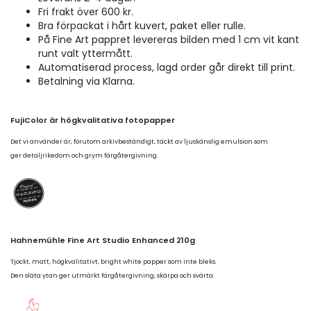
Fri frakt över 600 kr.
Bra förpackat i hårt kuvert, paket eller rulle.
På Fine Art pappret levereras bilden med 1 cm vit kant
runt valt yttermått.
Automatiserad process, lagd order går direkt till print.
Betalning via Klarna.
FujiColor är högkvalitativa fotopapper
Det vi använder är, förutom arkivbeständigt, täckt av ljuskänslig emulsion som
ger detaljrikedom och grym färgåtergivning.
Hahnemühle Fine Art Studio Enhanced 210g
Tjockt, matt, högkvalitativt, bright white papper som inte bleks.
Den släta ytan ger utmärkt färgåtergivning, skärpa och svärta.