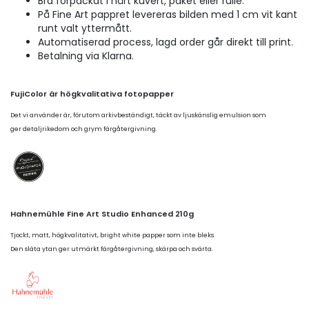
Bra förpackat i hårt kuvert, paket eller rulle.
På Fine Art pappret levereras bilden med 1 cm vit kant
runt valt yttermått.
Automatiserad process, lagd order går direkt till print.
Betalning via Klarna.
FujiColor är högkvalitativa fotopapper
Det vi använder är, förutom arkivbeständigt, täckt av ljuskänslig emulsion som
ger detaljrikedom och grym färgåtergivning.
Hahnemühle Fine Art Studio Enhanced 210g
Tjockt, matt, högkvalitativt, bright white papper som inte bleks.
Den släta ytan ger utmärkt färgåtergivning, skärpa och svärta.