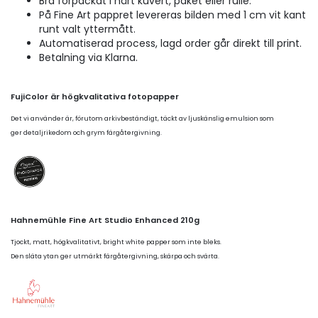
Bra förpackat i hårt kuvert, paket eller rulle.
På Fine Art pappret levereras bilden med 1 cm vit kant
runt valt yttermått.
Automatiserad process, lagd order går direkt till print.
Betalning via Klarna.
FujiColor är högkvalitativa fotopapper
Det vi använder är, förutom arkivbeständigt, täckt av ljuskänslig emulsion som
ger detaljrikedom och grym färgåtergivning.
Hahnemühle Fine Art Studio Enhanced 210g
Tjockt, matt, högkvalitativt, bright white papper som inte bleks.
Den släta ytan ger utmärkt färgåtergivning, skärpa och svärta.