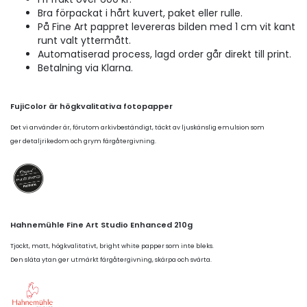
Bra förpackat i hårt kuvert, paket eller rulle.
På Fine Art pappret levereras bilden med 1 cm vit kant
runt valt yttermått.
Automatiserad process, lagd order går direkt till print.
Betalning via Klarna.
FujiColor är högkvalitativa fotopapper
Det vi använder är, förutom arkivbeständigt, täckt av ljuskänslig emulsion som
ger detaljrikedom och grym färgåtergivning.
Hahnemühle Fine Art Studio Enhanced 210g
Tjockt, matt, högkvalitativt, bright white papper som inte bleks.
Den släta ytan ger utmärkt färgåtergivning, skärpa och svärta.