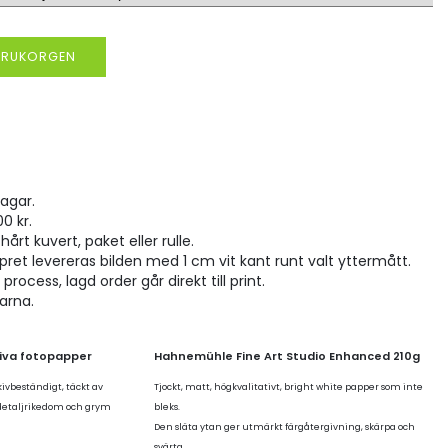
VARUKORGEN
agar.
00 kr.
hårt kuvert, paket eller rulle.
pret levereras bilden med 1 cm vit kant runt valt yttermått.
rocess, lagd order går direkt till print.
larna.
tiva fotopapper
Hahnemühle Fine Art Studio Enhanced 210g
kivbeständigt, täckt av
Tjockt, matt, högkvalitativt, bright white papper som inte
 detaljrikedom och grym
bleks.
Den släta ytan ger utmärkt färgåtergivning, skärpa och
svärta.