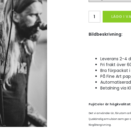
LÄGG I 
Bildbeskrivning:
Leverans 2-4 d
Fri frakt över 6
Bra förpackat i 
På Fine Art pap
Automatiserad p
Betalning via K
FujiColor är högkvalita
Det vi använder är, förutom ar
ljuskänslig emulsion som ger
färgåtergivning.