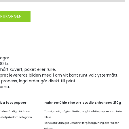
VARUKORGEN
agar.
00 kr.
hårt kuvert, paket eller rulle.
pret levereras bilden med 1 cm vit kant runt valt yttermått.
rocess, lagd order går direkt till print.
larna.
tiva fotopapper
Hahnemühle Fine Art Studio Enhanced 210g
kivbeständigt, täckt av
Tjockt, matt, högkvalitativt, bright white papper som inte
 detaljrikedom och grym
bleks.
Den släta ytan ger utmärkt färgåtergivning, skärpa och
svärta.