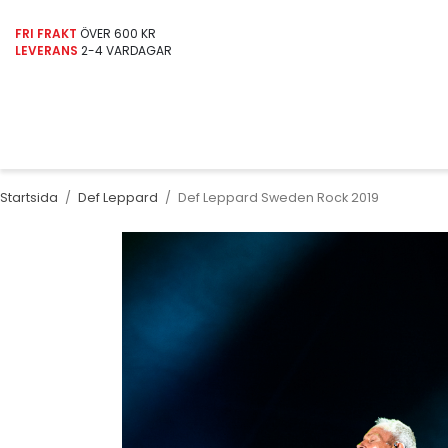
FRI FRAKT
ÖVER 600 KR
LEVERANS
2-4 VARDAGAR
Startsida
/
Def Leppard
/
Def Leppard Sweden Rock 2019