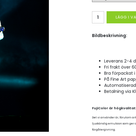
LÄGG I 
Bildbeskrivning:
Leverans 2-4 d
Fri frakt över 6
Bra förpackat i 
På Fine Art pap
Automatiserad p
Betalning via K
FujiColor är högkvalita
Det vi använder är, förutom ar
ljuskänslig emulsion som ger
färgåtergivning.