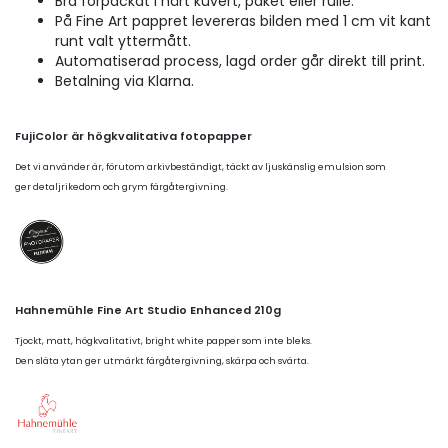
Bra förpackat i hårt kuvert, paket eller rulle.
På Fine Art pappret levereras bilden med 1 cm vit kant
runt valt yttermått.
Automatiserad process, lagd order går direkt till print.
Betalning via Klarna.
FujiColor är högkvalitativa fotopapper
Det vi använder är, förutom arkivbeständigt, täckt av ljuskänslig emulsion som
ger detaljrikedom och grym färgåtergivning.
Hahnemühle Fine Art Studio Enhanced 210g
Tjockt, matt, högkvalitativt, bright white papper som inte bleks.
Den släta ytan ger utmärkt färgåtergivning, skärpa och svärta.