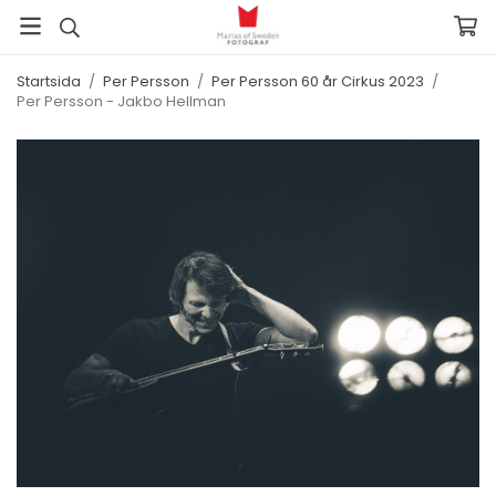
Startsida
/
Per Persson
/
Per Persson 60 år Cirkus 2023
/
Per Persson - Jakbo Hellman