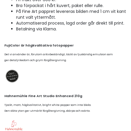
Bra förpackat i hårt kuvert, paket eller rulle.
På Fine Art pappret levereras bilden med 1 cm vit kant
runt valt yttermått.
Automatiserad process, lagd order går direkt till print.
Betalning via Klarna.
FujiColor är högkvalitativa fotopapper
Det vi använder är, förutom arkivbeständigt, täckt av ljuskänslig emulsion som
ger detaljrikedom och grym färgåtergivning.
Hahnemühle Fine Art Studio Enhanced 210g
Tjockt, matt, högkvalitativt, bright white papper som inte bleks.
Den släta ytan ger utmärkt färgåtergivning, skärpa och svärta.