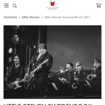
Startsida
/
Little Steven
/
Little Steven SwedenRock 2017