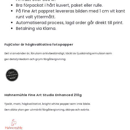
Bra förpackat i hårt kuvert, paket eller rulle.
På Fine Art pappret levereras bilden med 1 cm vit kant
runt valt yttermått.
Automatiserad process, lagd order går direkt till print.
Betalning via Klarna.
FujiColor är högkvalitativa fotopapper
Det vi använder är, förutom arkivbeständigt, täckt av ljuskänslig emulsion som
ger detaljrikedom och grym färgåtergivning.
Hahnemühle Fine Art Studio Enhanced 210g
Tjockt, matt, högkvalitativt, bright white papper som inte bleks.
Den släta ytan ger utmärkt färgåtergivning, skärpa och svärta.