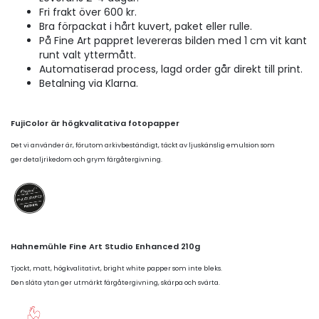
Fri frakt över 600 kr.
Bra förpackat i hårt kuvert, paket eller rulle.
På Fine Art pappret levereras bilden med 1 cm vit kant
runt valt yttermått.
Automatiserad process, lagd order går direkt till print.
Betalning via Klarna.
FujiColor är högkvalitativa fotopapper
Det vi använder är, förutom arkivbeständigt, täckt av ljuskänslig emulsion som
ger detaljrikedom och grym färgåtergivning.
Hahnemühle Fine Art Studio Enhanced 210g
Tjockt, matt, högkvalitativt, bright white papper som inte bleks.
Den släta ytan ger utmärkt färgåtergivning, skärpa och svärta.