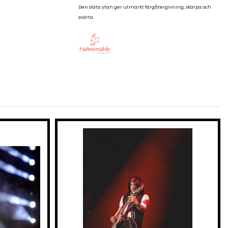
Den släta ytan ger utmärkt färgåtergivning, skärpa och
svärta.