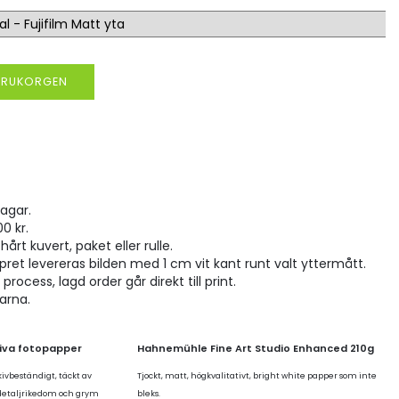
VARUKORGEN
agar.
00 kr.
hårt kuvert, paket eller rulle.
pret levereras bilden med 1 cm vit kant runt valt yttermått.
rocess, lagd order går direkt till print.
larna.
tiva fotopapper
Hahnemühle Fine Art Studio Enhanced 210g
kivbeständigt, täckt av
Tjockt, matt, högkvalitativt, bright white papper som inte
 detaljrikedom och grym
bleks.