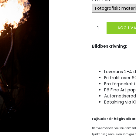
LÄGG I 
Bildbeskrivning:
Leverans 2-4 d
Fri frakt över 6
Bra förpackat i 
På Fine Art pap
Automatiserad p
Betalning via K
FujiColor är högkvalita
Det vi använder är, förutom ar
ljuskänslig emulsion som ger