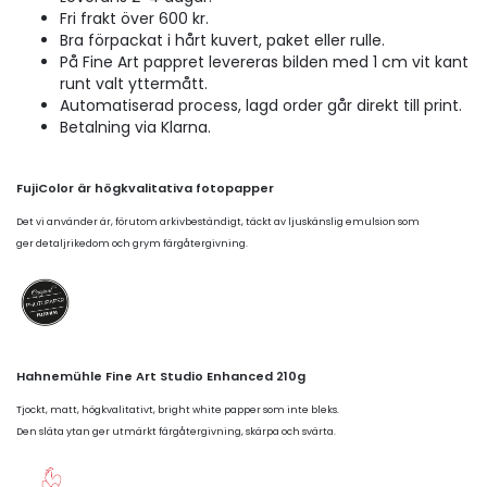
Fri frakt över 600 kr.
Bra förpackat i hårt kuvert, paket eller rulle.
På Fine Art pappret levereras bilden med 1 cm vit kant
runt valt yttermått.
Automatiserad process, lagd order går direkt till print.
Betalning via Klarna.
FujiColor är högkvalitativa fotopapper
Det vi använder är, förutom arkivbeständigt, täckt av ljuskänslig emulsion som
ger detaljrikedom och grym färgåtergivning.
Hahnemühle Fine Art Studio Enhanced 210g
Tjockt, matt, högkvalitativt, bright white papper som inte bleks.
Den släta ytan ger utmärkt färgåtergivning, skärpa och svärta.