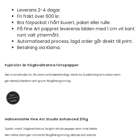
Leverans 2-4 dagar.
Fri frakt över 600 kr.
Bra förpackat i hårt kuvert, paket eller rulle.
På Fine Art pappret levereras bilden med 1 cm vit kant
runt valt yttermått.
Automatiserad process, lagd order går direkt till print.
Betalning via Klarna.
FujiColor är högkvalitativa fotopapper
Det vi använder är, förutom arkivbeständigt, täckt av ljuskänslig emulsion som
ger detaljrikedom och grym färgåtergivning.
Hahnemühle Fine Art Studio Enhanced 210g
Tjockt, matt, högkvalitativt, bright white papper som inte bleks.
Den släta ytan ger utmärkt färgåtergivning, skärpa och svärta.