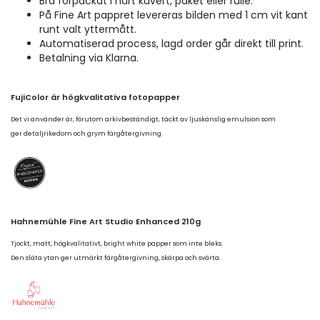
Bra förpackat i hårt kuvert, paket eller rulle.
På Fine Art pappret levereras bilden med 1 cm vit kant
runt valt yttermått.
Automatiserad process, lagd order går direkt till print.
Betalning via Klarna.
FujiColor är högkvalitativa fotopapper
Det vi använder är, förutom arkivbeständigt, täckt av ljuskänslig emulsion som
ger detaljrikedom och grym färgåtergivning.
Hahnemühle Fine Art Studio Enhanced 210g
Tjockt, matt, högkvalitativt, bright white papper som inte bleks.
Den släta ytan ger utmärkt färgåtergivning, skärpa och svärta.