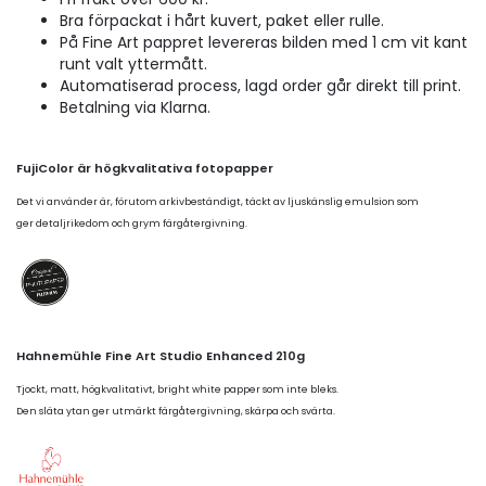
Bra förpackat i hårt kuvert, paket eller rulle.
På Fine Art pappret levereras bilden med 1 cm vit kant
runt valt yttermått.
Automatiserad process, lagd order går direkt till print.
Betalning via Klarna.
FujiColor är högkvalitativa fotopapper
Det vi använder är, förutom arkivbeständigt, täckt av ljuskänslig emulsion som
ger detaljrikedom och grym färgåtergivning.
Hahnemühle Fine Art Studio Enhanced 210g
Tjockt, matt, högkvalitativt, bright white papper som inte bleks.
Den släta ytan ger utmärkt färgåtergivning, skärpa och svärta.