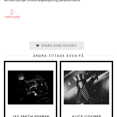
Den släta ytan ger utmärkt färgåtergivning, skärpa och svärta.
SPARA SOM FAVORIT
ANDRA TITTADE ÄVEN PÅ
JAY SMITH EDSBYN
ALICE COOPER