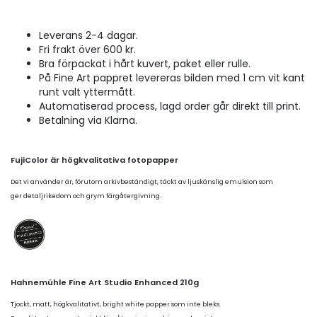
Leverans 2-4 dagar.
Fri frakt över 600 kr.
Bra förpackat i hårt kuvert, paket eller rulle.
På Fine Art pappret levereras bilden med 1 cm vit kant
runt valt yttermått.
Automatiserad process, lagd order går direkt till print.
Betalning via Klarna.
FujiColor är högkvalitativa fotopapper
Det vi använder är, förutom arkivbeständigt, täckt av ljuskänslig emulsion som
ger detaljrikedom och grym färgåtergivning.
Hahnemühle Fine Art Studio Enhanced 210g
Tjockt, matt, högkvalitativt, bright white papper som inte bleks.