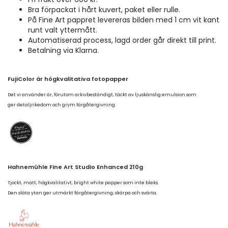
Bra förpackat i hårt kuvert, paket eller rulle.
På Fine Art pappret levereras bilden med 1 cm vit kant
runt valt yttermått.
Automatiserad process, lagd order går direkt till print.
Betalning via Klarna.
FujiColor är högkvalitativa fotopapper
Det vi använder är, förutom arkivbeständigt, täckt av ljuskänslig emulsion som
ger detaljrikedom och grym färgåtergivning.
Hahnemühle Fine Art Studio Enhanced 210g
Tjockt, matt, högkvalitativt, bright white papper som inte bleks.
Den släta ytan ger utmärkt färgåtergivning, skärpa och svärta.