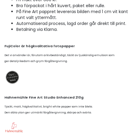
Bra förpackat i hårt kuvert, paket eller rulle.
På Fine Art pappret levereras bilden med 1 cm vit kant
runt valt yttermått.
Automatiserad process, lagd order går direkt till print.
Betalning via Klarna.
FujiColor är högkvalitativa fotopapper
Det vi använder är, förutom arkivbeständigt, täckt av ljuskänslig emulsion som
ger detaljrikedom och grym färgåtergivning.
Hahnemühle Fine Art Studio Enhanced 210g
Tjockt, matt, högkvalitativt, bright white papper som inte bleks.
Den släta ytan ger utmärkt färgåtergivning, skärpa och svärta.