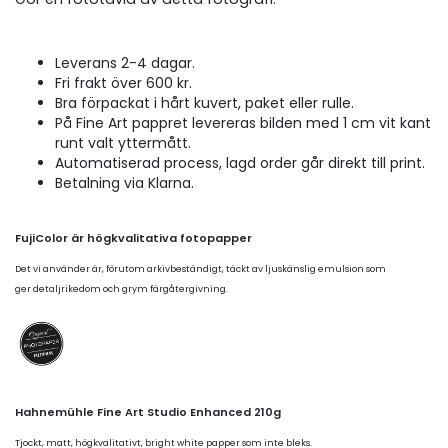
Leverans 2-4 dagar.
Fri frakt över 600 kr.
Bra förpackat i hårt kuvert, paket eller rulle.
På Fine Art pappret levereras bilden med 1 cm vit kant
runt valt yttermått.
Automatiserad process, lagd order går direkt till print.
Betalning via Klarna.
FujiColor är högkvalitativa fotopapper
Det vi använder är, förutom arkivbeständigt, täckt av ljuskänslig emulsion som
ger detaljrikedom och grym färgåtergivning.
Hahnemühle Fine Art Studio Enhanced 210g
Tjockt, matt, högkvalitativt, bright white papper som inte bleks.