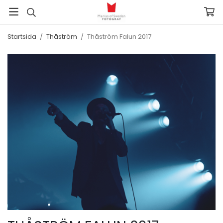
Startsida
/
Thåström
/
Thåström Falun 2017