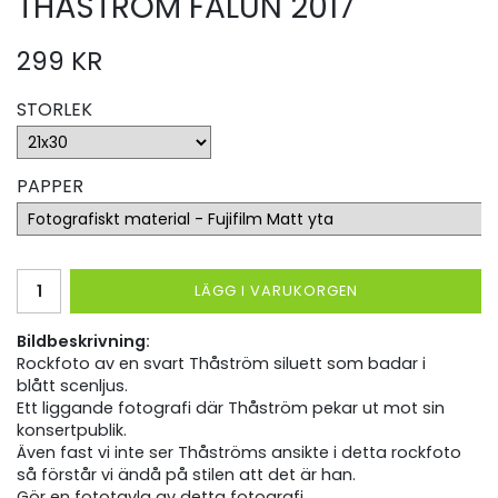
THÅSTRÖM FALUN 2017
299 KR
STORLEK
PAPPER
LÄGG I VARUKORGEN
Bildbeskrivning:
Rockfoto av en svart Thåström siluett som badar i
blått scenljus.
Ett liggande fotografi där Thåström pekar ut mot sin
konsertpublik.
Även fast vi inte ser Thåströms ansikte i detta rockfoto
så förstår vi ändå på stilen att det är han.
Gör en fototavla av detta fotografi.