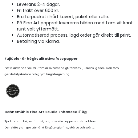
Leverans 2-4 dagar.
Fri frakt över 600 kr.
Bra förpackat i hårt kuvert, paket eller rulle.
På Fine Art pappret levereras bilden med 1 cm vit kant
runt valt yttermått.
Automatiserad process, lagd order går direkt till print.
Betalning via Klarna.
FujiColor är högkvalitativa fotopapper
Det vi använder är, förutom arkivbeständigt, täckt av ljuskänslig emulsion som
ger detaljrikedom och grym färgåtergivning.
Hahnemühle Fine Art Studio Enhanced 210g
Tjockt, matt, högkvalitativt, bright white papper som inte bleks.
Den släta ytan ger utmärkt färgåtergivning, skärpa och svärta.