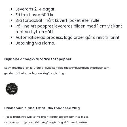
Leverans 2-4 dagar.
Fri frakt över 600 kr.
Bra förpackat i hårt kuvert, paket eller rulle.
På Fine Art pappret levereras bilden med 1 cm vit kant
runt valt yttermått.
Automatiserad process, lagd order går direkt till print.
Betalning via Klarna.
FujiColor är högkvalitativa fotopapper
Det vi använder är, förutom arkivbeständigt, täckt av ljuskänslig emulsion som
ger detaljrikedom och grym färgåtergivning.
Hahnemühle Fine Art Studio Enhanced 210g
Tjockt, matt, högkvalitativt, bright white papper som inte bleks.
Den släta ytan ger utmärkt färgåtergivning, skärpa och svärta.