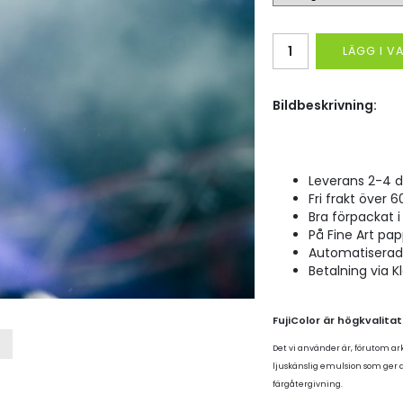
LÄGG I 
Bildbeskrivning:
Leverans 2-4 d
Fri frakt över 6
Bra förpackat i 
På Fine Art pap
Automatiserad p
Betalning via K
FujiColor är högkvalita
Det vi använder är, förutom ar
ljuskänslig emulsion som ger
färgåtergivning.