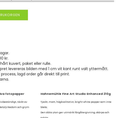
VARUKORGEN
agar.
00 kr.
hårt kuvert, paket eller rulle.
pret levereras bilden med 1 cm vit kant runt valt yttermått.
rocess, lagd order går direkt till print.
larna.
tiva fotopapper
Hahnemühle Fine Art Studio Enhanced 210g
kivbeständigt, täckt av
Tjockt, matt, högkvalitativt, bright white papper som inte
 detaljrikedom och grym
bleks.
Den släta ytan ger utmärkt färgåtergivning, skärpa och
svärta.