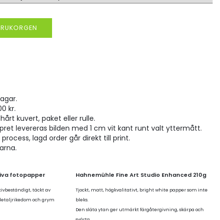
VARUKORGEN
agar.
00 kr.
hårt kuvert, paket eller rulle.
pret levereras bilden med 1 cm vit kant runt valt yttermått.
rocess, lagd order går direkt till print.
larna.
tiva fotopapper
Hahnemühle Fine Art Studio Enhanced 210g
kivbeständigt, täckt av
Tjockt, matt, högkvalitativt, bright white papper som inte
 detaljrikedom och grym
bleks.
Den släta ytan ger utmärkt färgåtergivning, skärpa och
svärta.