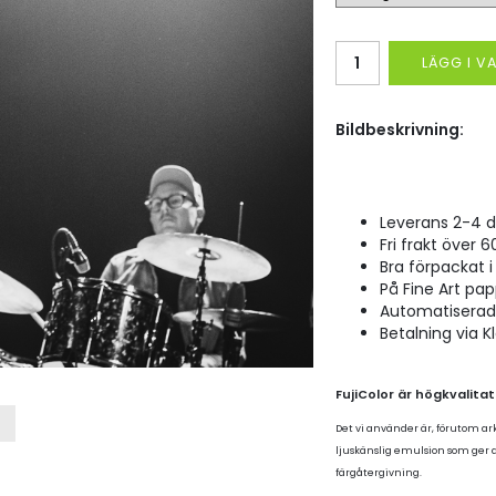
LÄGG I 
Bildbeskrivning:
Leverans 2-4 d
Fri frakt över 6
Bra förpackat i 
På Fine Art pap
Automatiserad p
Betalning via K
FujiColor är högkvalita
Det vi använder är, förutom ar
ljuskänslig emulsion som ger
färgåtergivning.