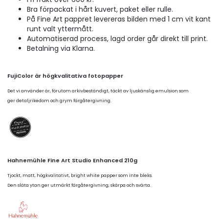
Bra förpackat i hårt kuvert, paket eller rulle.
På Fine Art pappret levereras bilden med 1 cm vit kant
runt valt yttermått.
Automatiserad process, lagd order går direkt till print.
Betalning via Klarna.
FujiColor är högkvalitativa fotopapper
Det vi använder är, förutom arkivbeständigt, täckt av ljuskänslig emulsion som
ger detaljrikedom och grym färgåtergivning.
Hahnemühle Fine Art Studio Enhanced 210g
Tjockt, matt, högkvalitativt, bright white papper som inte bleks.
Den släta ytan ger utmärkt färgåtergivning, skärpa och svärta.