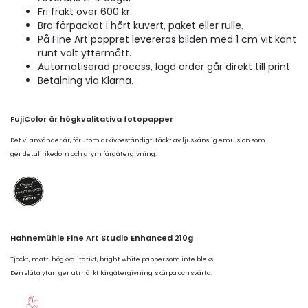
Fri frakt över 600 kr.
Bra förpackat i hårt kuvert, paket eller rulle.
På Fine Art pappret levereras bilden med 1 cm vit kant
runt valt yttermått.
Automatiserad process, lagd order går direkt till print.
Betalning via Klarna.
FujiColor är högkvalitativa fotopapper
Det vi använder är, förutom arkivbeständigt, täckt av ljuskänslig emulsion som
ger detaljrikedom och grym färgåtergivning.
Hahnemühle Fine Art Studio Enhanced 210g
Tjockt, matt, högkvalitativt, bright white papper som inte bleks.
Den släta ytan ger utmärkt färgåtergivning, skärpa och svärta.