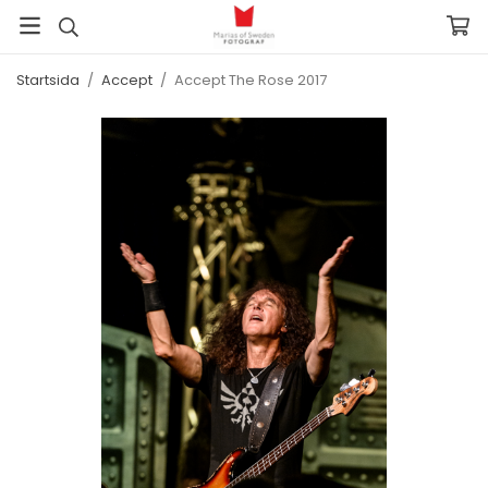
Startsida
/
Accept
/
Accept The Rose 2017