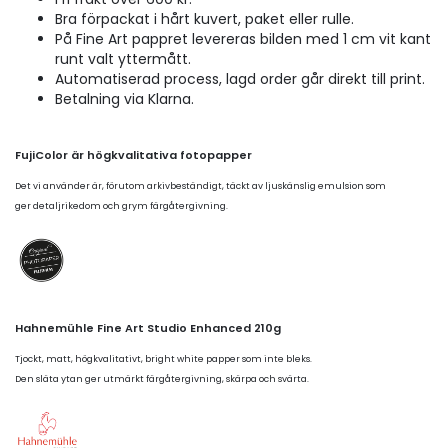
Bra förpackat i hårt kuvert, paket eller rulle.
På Fine Art pappret levereras bilden med 1 cm vit kant
runt valt yttermått.
Automatiserad process, lagd order går direkt till print.
Betalning via Klarna.
FujiColor är högkvalitativa fotopapper
Det vi använder är, förutom arkivbeständigt, täckt av ljuskänslig emulsion som
ger detaljrikedom och grym färgåtergivning.
Hahnemühle Fine Art Studio Enhanced 210g
Tjockt, matt, högkvalitativt, bright white papper som inte bleks.
Den släta ytan ger utmärkt färgåtergivning, skärpa och svärta.