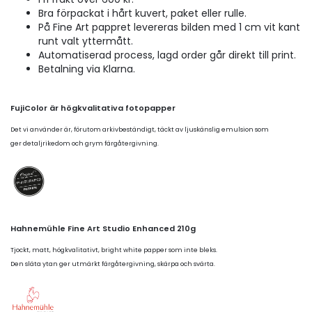
Bra förpackat i hårt kuvert, paket eller rulle.
På Fine Art pappret levereras bilden med 1 cm vit kant
runt valt yttermått.
Automatiserad process, lagd order går direkt till print.
Betalning via Klarna.
FujiColor är högkvalitativa fotopapper
Det vi använder är, förutom arkivbeständigt, täckt av ljuskänslig emulsion som
ger detaljrikedom och grym färgåtergivning.
Hahnemühle Fine Art Studio Enhanced 210g
Tjockt, matt, högkvalitativt, bright white papper som inte bleks.
Den släta ytan ger utmärkt färgåtergivning, skärpa och svärta.