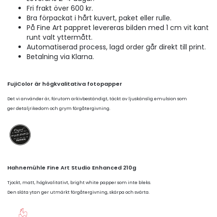
Fri frakt över 600 kr.
Bra förpackat i hårt kuvert, paket eller rulle.
På Fine Art pappret levereras bilden med 1 cm vit kant
runt valt yttermått.
Automatiserad process, lagd order går direkt till print.
Betalning via Klarna.
FujiColor är högkvalitativa fotopapper
Det vi använder är, förutom arkivbeständigt, täckt av ljuskänslig emulsion som
ger detaljrikedom och grym färgåtergivning.
Hahnemühle Fine Art Studio Enhanced 210g
Tjockt, matt, högkvalitativt, bright white papper som inte bleks.
Den släta ytan ger utmärkt färgåtergivning, skärpa och svärta.