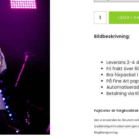
LÄGG I 
Bildbeskrivning:
Leverans 2-4 d
Fri frakt över 6
Bra förpackat i 
På Fine Art pap
Automatiserad p
Betalning via K
FujiColor är högkvalita
Det vi använder är, förutom ar
ljuskänslig emulsion som ger
färgåtergivning.