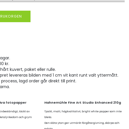
VARUKORGEN
agar.
00 kr.
hårt kuvert, paket eller rulle.
pret levereras bilden med 1 cm vit kant runt valt yttermått.
rocess, lagd order går direkt till print.
larna.
tiva fotopapper
Hahnemühle Fine Art Studio Enhanced 210g
kivbeständigt, täckt av
Tjockt, matt, högkvalitativt, bright white papper som inte
 detaljrikedom och grym
bleks.
Den släta ytan ger utmärkt färgåtergivning, skärpa och
svärta.