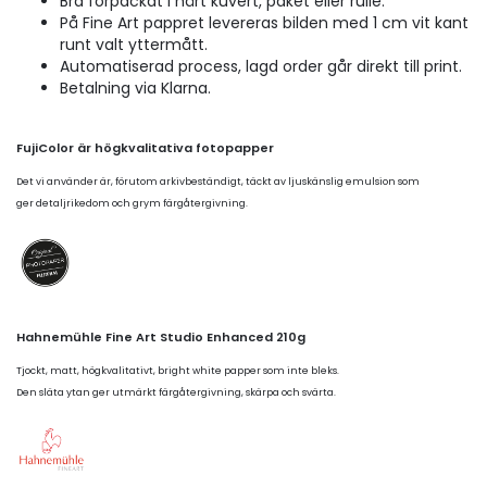
Bra förpackat i hårt kuvert, paket eller rulle.
På Fine Art pappret levereras bilden med 1 cm vit kant
runt valt yttermått.
Automatiserad process, lagd order går direkt till print.
Betalning via Klarna.
FujiColor är högkvalitativa fotopapper
Det vi använder är, förutom arkivbeständigt, täckt av ljuskänslig emulsion som
ger detaljrikedom och grym färgåtergivning.
Hahnemühle Fine Art Studio Enhanced 210g
Tjockt, matt, högkvalitativt, bright white papper som inte bleks.
Den släta ytan ger utmärkt färgåtergivning, skärpa och svärta.