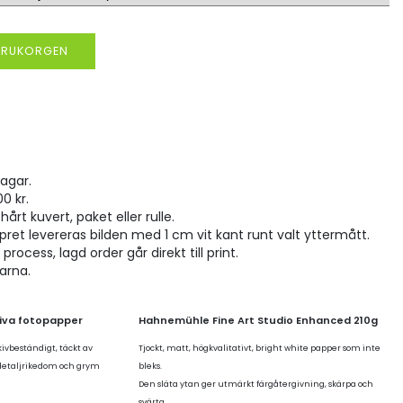
VARUKORGEN
agar.
00 kr.
hårt kuvert, paket eller rulle.
pret levereras bilden med 1 cm vit kant runt valt yttermått.
rocess, lagd order går direkt till print.
larna.
tiva fotopapper
Hahnemühle Fine Art Studio Enhanced 210g
kivbeständigt, täckt av
Tjockt, matt, högkvalitativt, bright white papper som inte
 detaljrikedom och grym
bleks.
Den släta ytan ger utmärkt färgåtergivning, skärpa och
svärta.