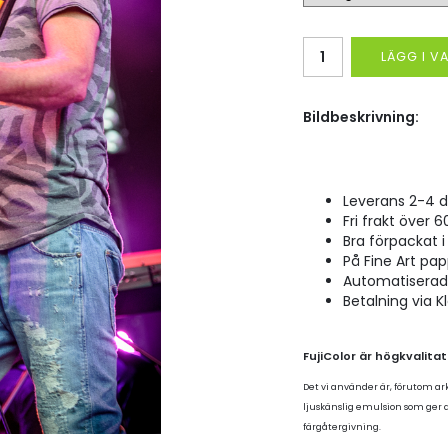
LÄGG I 
Bildbeskrivning:
Leverans 2-4 d
Fri frakt över 6
Bra förpackat i 
På Fine Art pap
Automatiserad p
Betalning via K
FujiColor är högkvalita
Det vi använder är, förutom ar
ljuskänslig emulsion som ger
färgåtergivning.