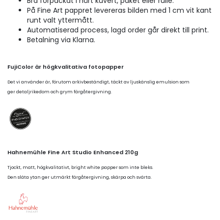
Bra förpackat i hårt kuvert, paket eller rulle.
På Fine Art pappret levereras bilden med 1 cm vit kant
runt valt yttermått.
Automatiserad process, lagd order går direkt till print.
Betalning via Klarna.
FujiColor är högkvalitativa fotopapper
Det vi använder är, förutom arkivbeständigt, täckt av ljuskänslig emulsion som
ger detaljrikedom och grym färgåtergivning.
Hahnemühle Fine Art Studio Enhanced 210g
Tjockt, matt, högkvalitativt, bright white papper som inte bleks.
Den släta ytan ger utmärkt färgåtergivning, skärpa och svärta.