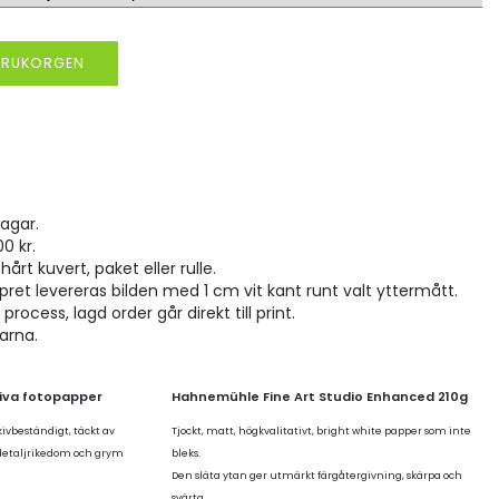
VARUKORGEN
agar.
00 kr.
hårt kuvert, paket eller rulle.
pret levereras bilden med 1 cm vit kant runt valt yttermått.
rocess, lagd order går direkt till print.
larna.
tiva fotopapper
Hahnemühle Fine Art Studio Enhanced 210g
kivbeständigt, täckt av
Tjockt, matt, högkvalitativt, bright white papper som inte
 detaljrikedom och grym
bleks.
Den släta ytan ger utmärkt färgåtergivning, skärpa och
svärta.