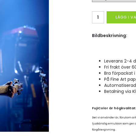
LÄGG I 
Bildbeskrivning:
Leverans 2-4 d
Fri frakt över 6
Bra förpackat i 
På Fine Art pap
Automatiserad p
Betalning via K
FujiColor är högkvalita
Det vi använder är, förutom ar
ljuskänslig emulsion som ger
färgåtergivning.