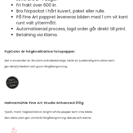
Fri frakt över 600 kr.
Bra förpackat i hårt kuvert, paket eller rulle.
På Fine Art pappret levereras bilden med 1 cm vit kant
runt valt yttermått.
Automatiserad process, lagd order går direkt till print.
Betalning via Klarna.
FujiColor är högkvalitativa fotopapper
Det vi använder är, förutom arkivbeständigt, täckt av ljuskänslig emulsion som
ger detaljrikedom och grym färgåtergivning.
Hahnemühle Fine Art Studio Enhanced 210g
Tjockt, matt, högkvalitativt, bright white papper som inte bleks.
Den släta ytan ger utmärkt färgåtergivning, skärpa och svärta.