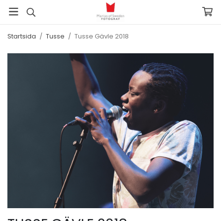
Startsida
/
Tusse
/
Tusse Gävle 2018