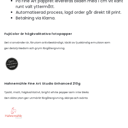
På Fine Art pappret levereras bilden med 1 cm vit kant
runt valt yttermått.
Automatiserad process, lagd order går direkt till print.
Betalning via Klarna.
FujiColor är högkvalitativa fotopapper
Det vi använder är, förutom arkivbeständigt, täckt av ljuskänslig emulsion som
ger detaljrikedom och grym färgåtergivning.
Hahnemühle Fine Art Studio Enhanced 210g
Tjockt, matt, högkvalitativt, bright white papper som inte bleks.
Den släta ytan ger utmärkt färgåtergivning, skärpa och svärta.