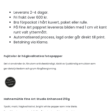
Leverans 2-4 dagar.
Fri frakt över 600 kr.
Bra förpackat i hårt kuvert, paket eller rulle.
På Fine Art pappret levereras bilden med 1 cm vit kant
runt valt yttermått.
Automatiserad process, lagd order går direkt till print.
Betalning via Klarna.
FujiColor är högkvalitativa fotopapper
Det vi använder är, förutom arkivbeständigt, täckt av ljuskänslig emulsion som
ger detaljrikedom och grym färgåtergivning.
Hahnemühle Fine Art Studio Enhanced 210g
Tjockt, matt, högkvalitativt, bright white papper som inte bleks.