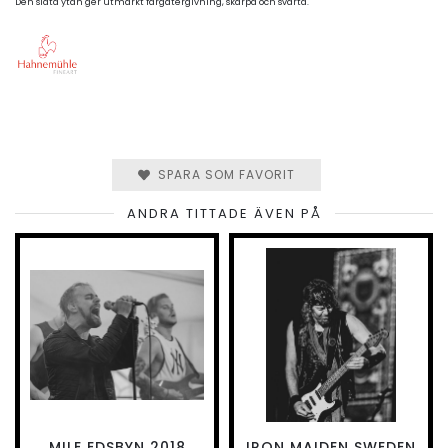
Den släta ytan ger utmärkt färgåtergivning, skärpa och svärta.
SPARA SOM FAVORIT
ANDRA TITTADE ÄVEN PÅ
MILE EDSBYN 2018
IRON MAIDEN SWEDEN