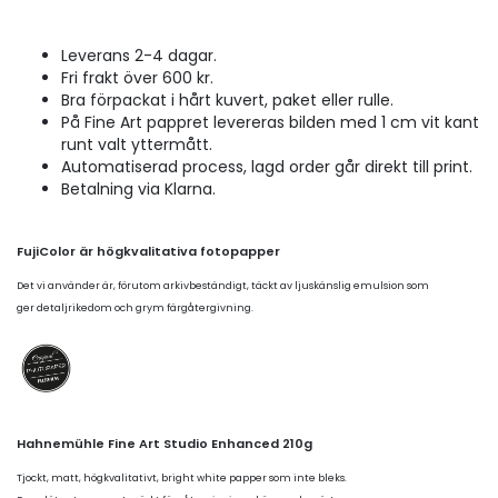
Leverans 2-4 dagar.
Fri frakt över 600 kr.
Bra förpackat i hårt kuvert, paket eller rulle.
På Fine Art pappret levereras bilden med 1 cm vit kant
runt valt yttermått.
Automatiserad process, lagd order går direkt till print.
Betalning via Klarna.
FujiColor är högkvalitativa fotopapper
Det vi använder är, förutom arkivbeständigt, täckt av ljuskänslig emulsion som
ger detaljrikedom och grym färgåtergivning.
Hahnemühle Fine Art Studio Enhanced 210g
Tjockt, matt, högkvalitativt, bright white papper som inte bleks.