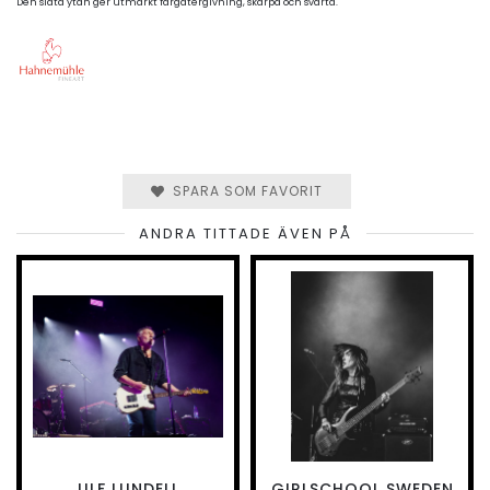
Den släta ytan ger utmärkt färgåtergivning, skärpa och svärta.
SPARA SOM FAVORIT
ANDRA TITTADE ÄVEN PÅ
ULF LUNDELL
GIRLSCHOOL SWEDEN