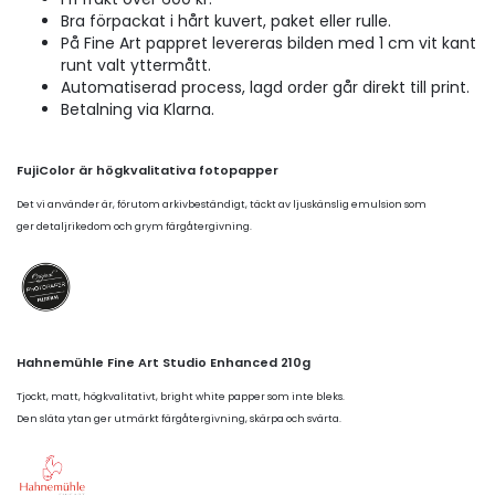
Bra förpackat i hårt kuvert, paket eller rulle.
På Fine Art pappret levereras bilden med 1 cm vit kant
runt valt yttermått.
Automatiserad process, lagd order går direkt till print.
Betalning via Klarna.
FujiColor är högkvalitativa fotopapper
Det vi använder är, förutom arkivbeständigt, täckt av ljuskänslig emulsion som
ger detaljrikedom och grym färgåtergivning.
Hahnemühle Fine Art Studio Enhanced 210g
Tjockt, matt, högkvalitativt, bright white papper som inte bleks.
Den släta ytan ger utmärkt färgåtergivning, skärpa och svärta.