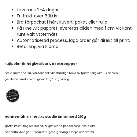
Leverans 2-4 dagar.
Fri frakt över 600 kr.
Bra förpackat i hårt kuvert, paket eller rulle.
På Fine Art pappret levereras bilden med 1 cm vit kant
runt valt yttermått.
Automatiserad process, lagd order går direkt till print.
Betalning via Klarna.
FujiColor är högkvalitativa fotopapper
Det vi använder är, förutom arkivbeständigt, täckt av ljuskänslig emulsion som
ger detaljrikedom och grym färgåtergivning.
Hahnemühle Fine Art Studio Enhanced 210g
Tjockt, matt, högkvalitativt, bright white papper som inte bleks.
Den släta ytan ger utmärkt färgåtergivning, skärpa och svärta.