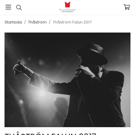
Startsida
/
Thåström
/
Thåström Falun 2017