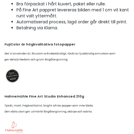
Bra förpackat i hårt kuvert, paket eller rulle.
På Fine Art pappret levereras bilden med 1 cm vit kant
runt valt yttermått.
Automatiserad process, lagd order går direkt till print.
Betalning via Klarna.
FujiColor är högkvalitativa fotopapper
Det vi använder är, förutom arkivbeständigt, täckt av ljuskänslig emulsion som
ger detaljrikedom och grym färgåtergivning.
Hahnemühle Fine Art Studio Enhanced 210g
Tjockt, matt, högkvalitativt, bright white papper som inte bleks.
Den släta ytan ger utmärkt färgåtergivning, skärpa och svärta.