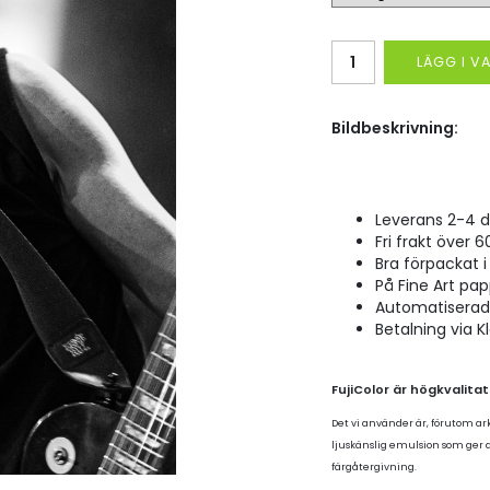
LÄGG I 
Bildbeskrivning:
Leverans 2-4 d
Fri frakt över 6
Bra förpackat i 
På Fine Art pap
Automatiserad p
Betalning via K
FujiColor är högkvalita
Det vi använder är, förutom ar
ljuskänslig emulsion som ger
färgåtergivning.