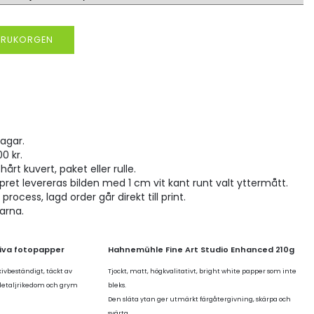
VARUKORGEN
agar.
00 kr.
hårt kuvert, paket eller rulle.
pret levereras bilden med 1 cm vit kant runt valt yttermått.
rocess, lagd order går direkt till print.
larna.
tiva fotopapper
Hahnemühle Fine Art Studio Enhanced 210g
kivbeständigt, täckt av
Tjockt, matt, högkvalitativt, bright white papper som inte
 detaljrikedom och grym
bleks.
Den släta ytan ger utmärkt färgåtergivning, skärpa och
svärta.