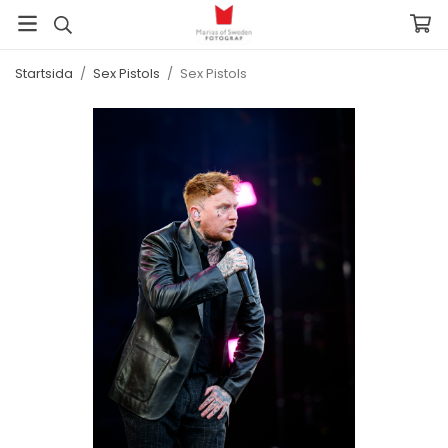
Startsida
/
Sex Pistols
/
Sex Pistols